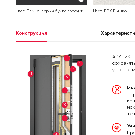
Цвет: Темно-серый букле графит
Цвет: ПВХ Бьянко
Конструкция
Характеристи
АРКТИК –
1
сохранять
6
2
уплотнени
11
5
Ин
8
Тер
кон
10
иск
теп
9
Ун
Про
4