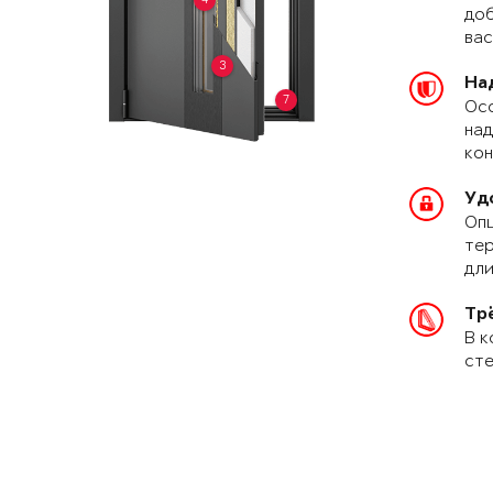
доб
вас
3
На
7
Осо
над
кон
Уд
Опц
тер
дли
Тр
В к
сте