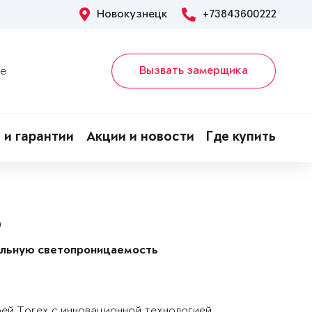
Новокузнецк
+73843600222
Вызвать замерщика
ке
 и гарантии
Акции и новости
Где купить
P
альную светопроницаемость
рей Torex с инновационной технологией