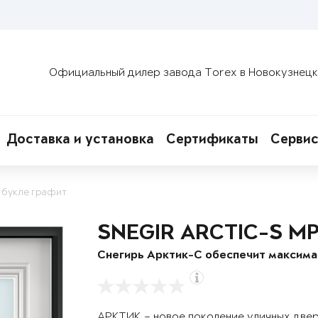
Официальный дилер завода Torex в Новокузнец
Доставка и установка
Сертификаты
Сервис
 букле графит
SNEGIR ARCTIC-S M
Снегирь Арктик-С обеспечит максим
АРКТИК – новое поколение уличных две