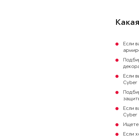
Какая
Если в
армиро
Подби
декора
Если в
Cyber 
Подбир
защиты
Если в
Cyber
Ищете 
Если х