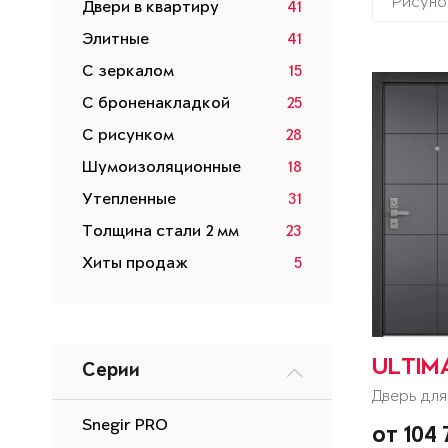
Рисуно
Двери в квартиру
41
Элитные
41
С зеркалом
15
С броненакладкой
25
С рисунком
28
Шумоизоляционные
18
Утепленные
31
Толщина стали 2 мм
23
Хиты продаж
5
ULTIM
Серии
Дверь для
Snegir PRO
от 104